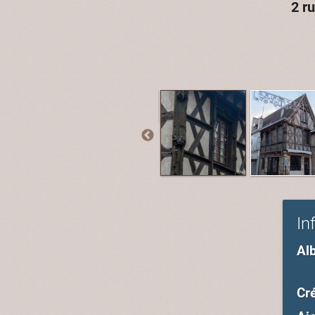
2 r
In
Al
Cré