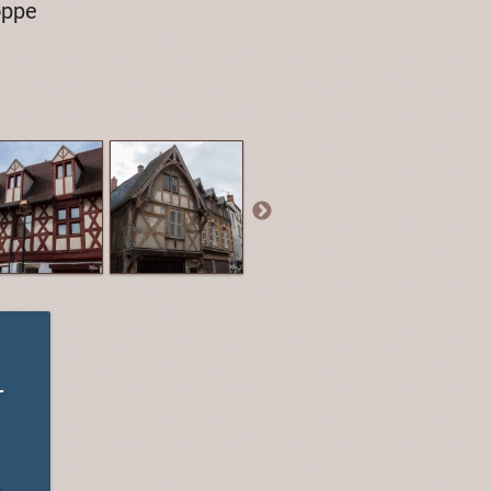
oppe
-