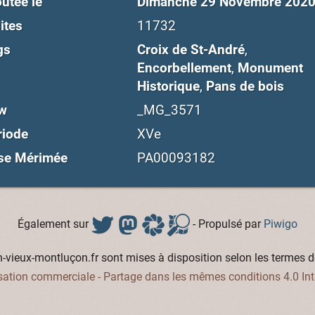
utée le
Dimanche 29 Novembre 202
ites
11732
gs
Croix de St-André
,
Encorbellement
,
Monument
Historique
,
Pans de bois
w
_MG_3571
riode
XVe
se Mérimée
PA00093182
Également sur
- Propulsé par
Piwigo
vieux-montluçon.fr sont mises à disposition selon les termes d
isation commerciale - Partage dans les mêmes conditions 4.0 Int