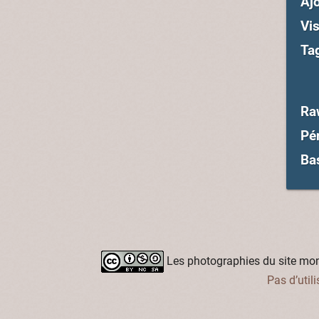
Ajo
Vis
Ta
Ra
Pé
Ba
Les photographies du site mon-
Pas d’util