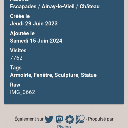
Escapades
/
Ainay-le-Vieil
/
Château
Créée le
Jeudi 29 Juin 2023
Ajoutée le
Samedi 15 Juin 2024
Visites
7762
Tags
Armoirie
,
Fenêtre
,
Sculpture
,
Statue
Raw
IMG_0662
Également sur
- Propulsé par
Piwigo