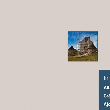
In
Al
Cré
Ajo