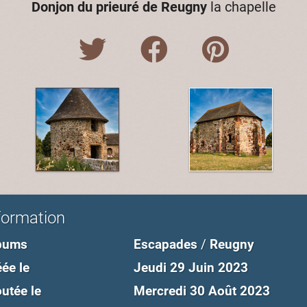
Donjon du prieuré de Reugny
la chapelle
formation
bums
Escapades
/
Reugny
ée le
Jeudi 29 Juin 2023
utée le
Mercredi 30 Août 2023