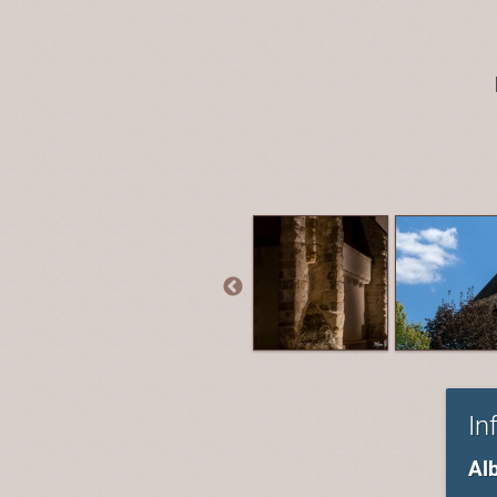
In
Al