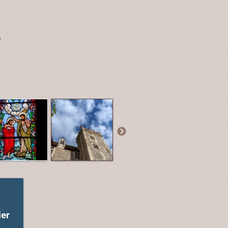
e
ier