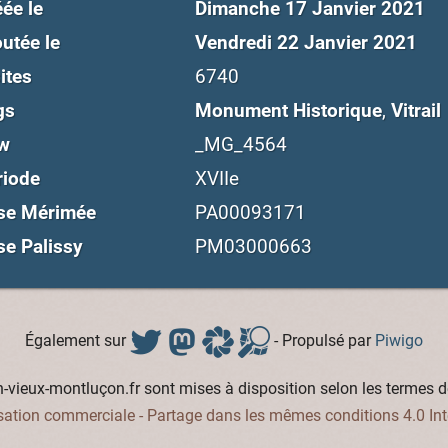
ée le
Dimanche 17 Janvier 2021
utée le
Vendredi 22 Janvier 2021
ites
6740
gs
Monument Historique
,
Vitrail
w
_MG_4564
riode
XVIIe
se Mérimée
PA00093171
se Palissy
PM03000663
Également sur
- Propulsé par
Piwigo
vieux-montluçon.fr sont mises à disposition selon les termes d
isation commerciale - Partage dans les mêmes conditions 4.0 Int