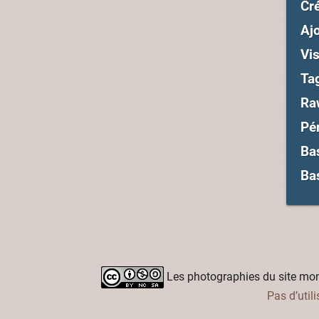
Cré
Ajo
Vis
Ta
Ra
Pé
Ba
Ba
Les photographies du site mon-
Pas d’util