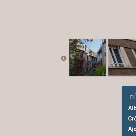
In
Al
Cré
Ajo