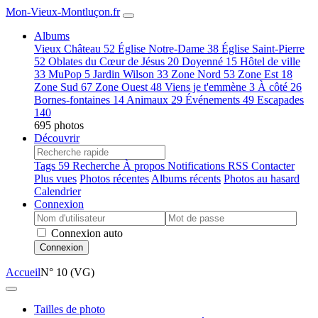
Mon-Vieux-Montluçon.fr
Albums
Vieux Château
52
Église Notre-Dame
38
Église Saint-Pierre
52
Oblates du Cœur de Jésus
20
Doyenné
15
Hôtel de ville
33
MuPop
5
Jardin Wilson
33
Zone Nord
53
Zone Est
18
Zone Sud
67
Zone Ouest
48
Viens je t'emmène
3
À côté
26
Bornes-fontaines
14
Animaux
29
Événements
49
Escapades
140
695 photos
Découvrir
Tags
59
Recherche
À propos
Notifications RSS
Contacter
Plus vues
Photos récentes
Albums récents
Photos au hasard
Calendrier
Connexion
Connexion auto
Connexion
Accueil
N° 10 (VG)
Tailles de photo