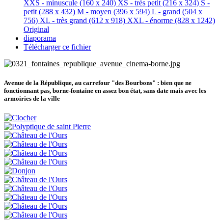
XXS - minuscule
(160 x 240)
XS - très petit
(216 x 324)
S -
petit
(288 x 432)
M - moyen
(396 x 594)
L - grand
(504 x
756)
XL - très grand
(612 x 918)
XXL - énorme
(828 x 1242)
Original
diaporama
Télécharger ce fichier
Avenue de la République, au carrefour "des Bourbons" :
bien que ne
fonctionnant pas, borne-fontaine en assez bon état, sans date mais avec les
armoiries de la ville