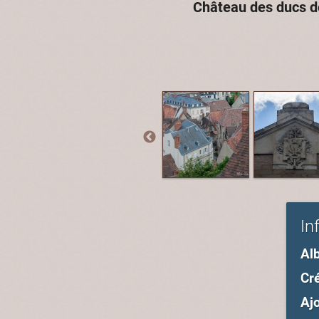
Château des ducs 
In
Al
Cré
Ajo