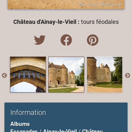
Château d'Ainay-le-Vieil :
tours féodales
Information
Albums
Escapades
/
Ainay-le-Vieil
/
Château