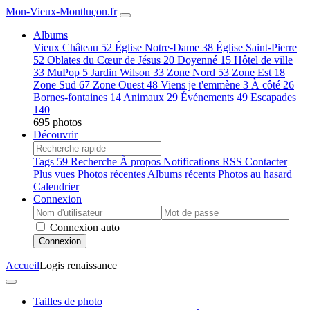
Mon-Vieux-Montluçon.fr
Albums
Vieux Château
52
Église Notre-Dame
38
Église Saint-Pierre
52
Oblates du Cœur de Jésus
20
Doyenné
15
Hôtel de ville
33
MuPop
5
Jardin Wilson
33
Zone Nord
53
Zone Est
18
Zone Sud
67
Zone Ouest
48
Viens je t'emmène
3
À côté
26
Bornes-fontaines
14
Animaux
29
Événements
49
Escapades
140
695 photos
Découvrir
Tags
59
Recherche
À propos
Notifications RSS
Contacter
Plus vues
Photos récentes
Albums récents
Photos au hasard
Calendrier
Connexion
Connexion auto
Connexion
Accueil
Logis renaissance
Tailles de photo