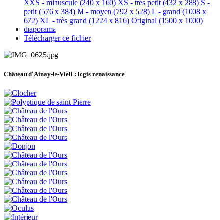
XXS - minuscule
(240 x 160)
XS - très petit
(432 x 288)
S -
petit
(576 x 384)
M - moyen
(792 x 528)
L - grand
(1008 x
672)
XL - très grand
(1224 x 816)
Original
(1500 x 1000)
diaporama
Télécharger ce fichier
Château d'Ainay-le-Vieil :
logis renaissance