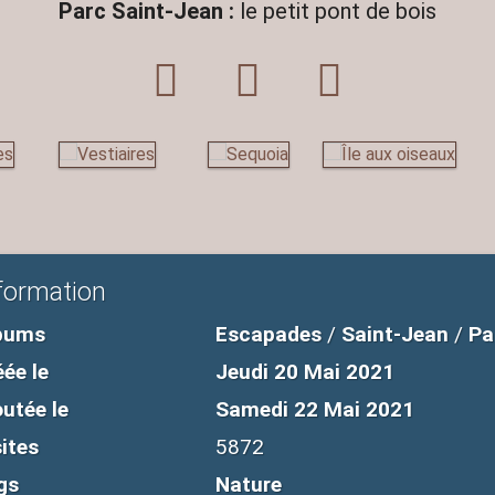
Parc Saint-Jean :
le petit pont de bois
formation
bums
Escapades
/
Saint-Jean
/
Pa
éée le
Jeudi 20 Mai 2021
outée le
Samedi 22 Mai 2021
sites
5872
gs
Nature