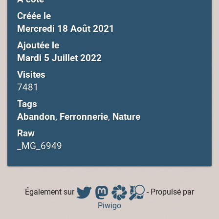
Créée le
Mercredi 18 Août 2021
Ajoutée le
Mardi 5 Juillet 2022
Visites
7481
Tags
Abandon
,
Ferronnerie
,
Nature
Raw
_MG_6949
Également sur
- Propulsé par
Piwigo