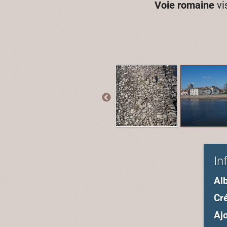
Voie romaine
vi
In
Al
Cré
Ajo